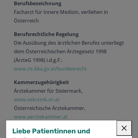
Berufsbezeichnung
Facharzt für Innere Medizin, verliehen in
Österreich
Berufsrechtliche Regelung
Die Ausübung des ärztlichen Berufes unterliegt
dem Österreichischen Ärztegesetz 1998
(ÄrzteG 1998) i.d.g.F.:
www.ris.bka.gv.at/bundesrecht
Kammerzugehörigkeit
Ärztekammer für Steiermark,
www.aekstmk.or.at
Österreichische Ärztekammer,
www.aerztekammer.at
Liebe Patientinnen und
Haftung für Inhalte dieser Website